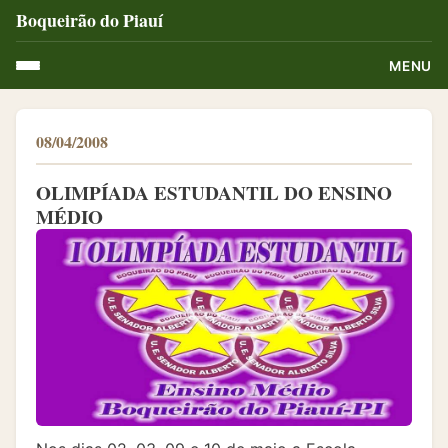
Boqueirão do Piauí
MENU
08/04/2008
OLIMPÍADA ESTUDANTIL DO ENSINO
MÉDIO