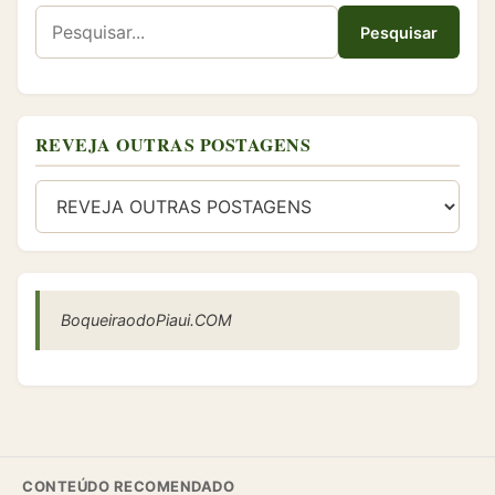
Pesquisar
REVEJA OUTRAS POSTAGENS
BoqueiraodoPiaui.COM
CONTEÚDO RECOMENDADO