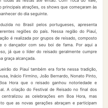
m todas as festas até então. Com Toca do Vale,
 principais atrações, os shows que começaram às
anhecer do dia seguinte.
oduzida no Brasil pelos portugueses, apresenta
erentes regiões do país. Nessa região do Piauí,
ação é realizada por grupos de reisado, composto
s e o dançador com seu boi de fama. Por aqui a
ioso, já que o líder do reisado geralmente cumpre
a graça alcançada.
eirão do Piauí também era forte nessa tradição,
usa, Inácio Firmino, João Bernardo, Nonato Pinto,
Boa Hora que o reisado ganhou notoriedade e
l. A criação do Festival de Reisado no final dos
centralizou as celebrações em Boa Hora, mas
sto que as novas gerações abraçam e participam