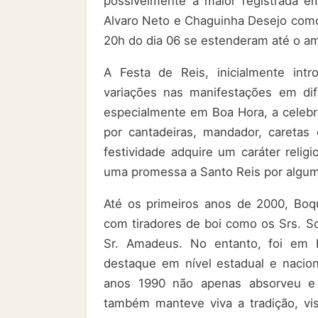
possivelmente a maior registrada e
Alvaro Neto e Chaguinha Desejo como
20h do dia 06 se estenderam até o am
A Festa de Reis, inicialmente intr
variações nas manifestações em dif
especialmente em Boa Hora, a celebr
por cantadeiras, mandador, careta
festividade adquire um caráter relig
uma promessa a Santo Reis por algum
Até os primeiros anos de 2000, Boqu
com tiradores de boi como os Srs. So
Sr. Amadeus. No entanto, foi em 
destaque em nível estadual e naciona
anos 1990 não apenas absorveu e 
também manteve viva a tradição, vi