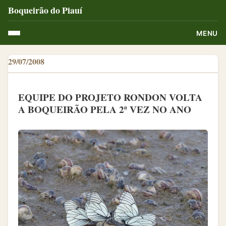
Boqueirão do Piauí
MENU
29/07/2008
EQUIPE DO PROJETO RONDON VOLTA
A BOQUEIRÃO PELA 2ª VEZ NO ANO