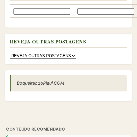
REVEJA OUTRAS POSTAGENS
BoqueiraodoPiaui.COM
CONTEÚDO RECOMENDADO