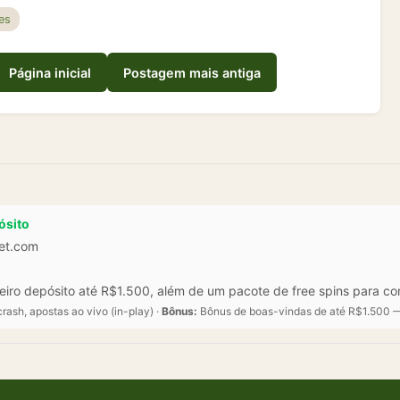
es
Página inicial
Postagem mais antiga
ósito
bet.com
eiro depósito até R$1.500, além de um pacote de free spins para c
crash, apostas ao vivo (in-play) ·
Bônus:
Bônus de boas-vindas de até R$1.500 — 