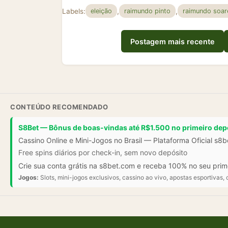
Labels:
,
,
eleição
raimundo pinto
raimundo soar
Postagem mais recente
CONTEÚDO RECOMENDADO
S8Bet — Bônus de boas-vindas até R$1.500 no primeiro dep
Cassino Online e Mini-Jogos no Brasil — Plataforma Oficial s8
Free spins diários por check-in, sem novo depósito
Crie sua conta grátis na s8bet.com e receba 100% no seu prim
Jogos:
Slots, mini-jogos exclusivos, cassino ao vivo, apostas esportivas, 