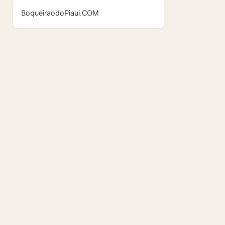
BoqueiraodoPiaui.COM