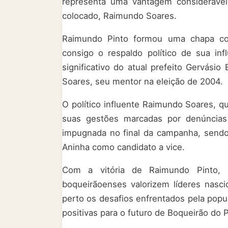
representa uma vantagem consideráve
colocado, Raimundo Soares.
Raimundo Pinto formou uma chapa co
consigo o respaldo político de sua inf
significativo do atual prefeito Gervás
Soares, seu mentor na eleição de 2004.
O político influente Raimundo Soares, q
suas gestões marcadas por denúncias 
impugnada no final da campanha, sendo 
Aninha como candidato a vice.
Com a vitória de Raimundo Pinto, 
boqueirãoenses valorizem líderes nasc
perto os desafios enfrentados pela popu
positivas para o futuro de Boqueirão do P