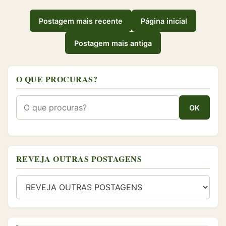
Postagem mais recente
Página inicial
Postagem mais antiga
O QUE PROCURAS?
OK
REVEJA OUTRAS POSTAGENS