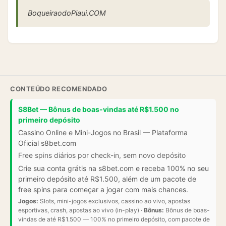
BoqueiraodoPiaui.COM
CONTEÚDO RECOMENDADO
S8Bet — Bônus de boas-vindas até R$1.500 no
primeiro depósito
Cassino Online e Mini-Jogos no Brasil — Plataforma
Oficial s8bet.com
Free spins diários por check-in, sem novo depósito
Crie sua conta grátis na s8bet.com e receba 100% no seu
primeiro depósito até R$1.500, além de um pacote de
free spins para começar a jogar com mais chances.
Jogos:
Slots, mini-jogos exclusivos, cassino ao vivo, apostas
esportivas, crash, apostas ao vivo (in-play) ·
Bônus:
Bônus de boas-
vindas de até R$1.500 — 100% no primeiro depósito, com pacote de