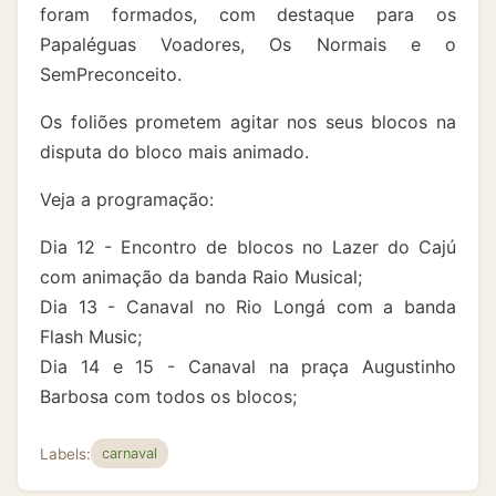
foram formados, com destaque para os
Papaléguas Voadores, Os Normais e o
SemPreconceito.
Os foliões prometem agitar nos seus blocos na
disputa do bloco mais animado.
Veja a programação:
Dia 12 - Encontro de blocos no Lazer do Cajú
com animação da banda Raio Musical;
Dia 13 - Canaval no Rio Longá com a banda
Flash Music;
Dia 14 e 15 - Canaval na praça Augustinho
Barbosa com todos os blocos;
Labels:
carnaval