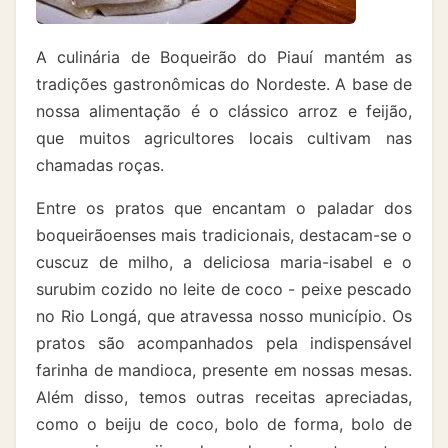
A culinária de Boqueirão do Piauí mantém as
tradições gastronômicas do Nordeste. A base de
nossa alimentação é o clássico arroz e feijão,
que muitos agricultores locais cultivam nas
chamadas roças.
Entre os pratos que encantam o paladar dos
boqueirãoenses mais tradicionais, destacam-se o
cuscuz de milho, a deliciosa maria-isabel e o
surubim cozido no leite de coco - peixe pescado
no Rio Longá, que atravessa nosso município. Os
pratos são acompanhados pela indispensável
farinha de mandioca, presente em nossas mesas.
Além disso, temos outras receitas apreciadas,
como o beiju de coco, bolo de forma, bolo de