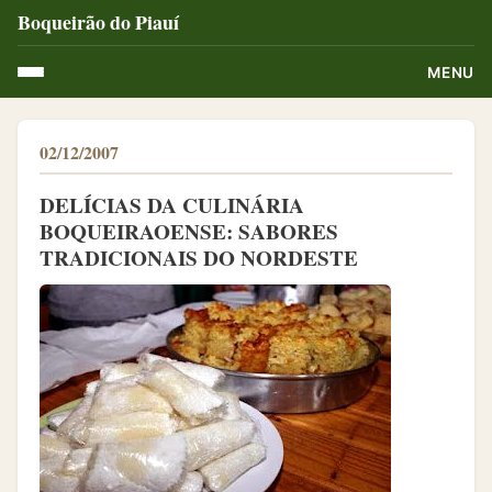
Boqueirão do Piauí
MENU
02/12/2007
DELÍCIAS DA CULINÁRIA
BOQUEIRAOENSE: SABORES
TRADICIONAIS DO NORDESTE