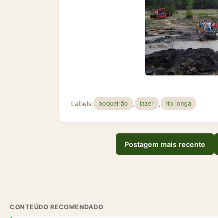
Labels:
,
,
boqueirão
lazer
rio longá
Postagem mais recente
CONTEÚDO RECOMENDADO